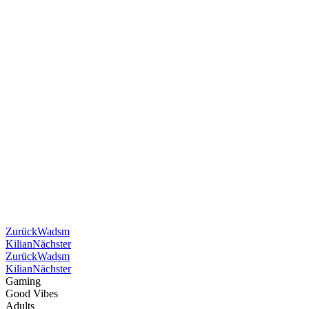
Zurück
Wadsm
Kilian
Nächster
Zurück
Wadsm
Kilian
Nächster
Gaming
Good Vibes
Adults